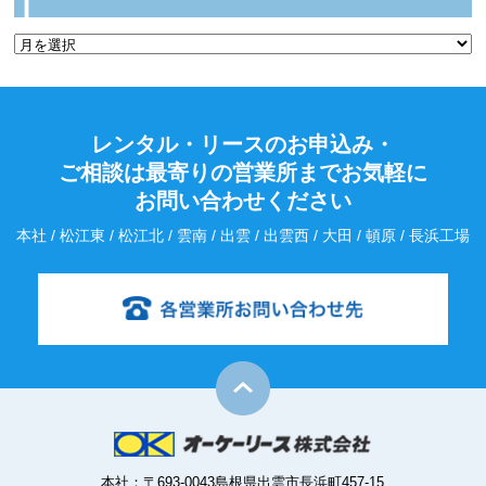
レンタル・リースのお申込み・
ご相談は最寄りの営業所までお気軽に
お問い合わせください
本社 / 松江東 / 松江北 / 雲南 / 出雲 / 出雲西 / 大田 / 頓原 / 長浜工場
本社：〒693-0043島根県出雲市長浜町457-15