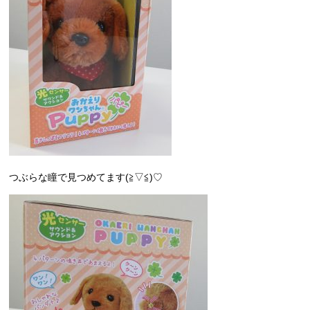
つぶらな瞳で見つめてます(≧▽≦)♡