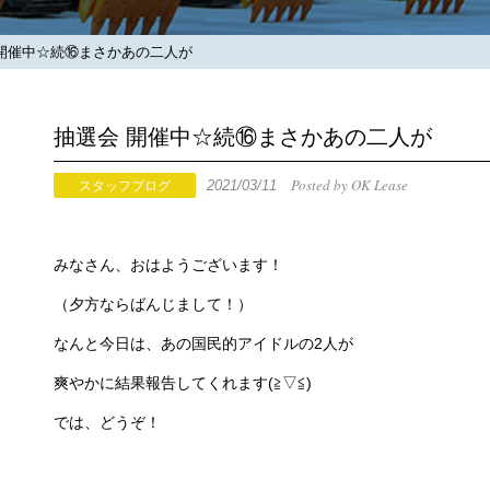
開催中☆続⑯まさかあの二人が
抽選会 開催中☆続⑯まさかあの二人が
Posted by OK Lease
2021/03/11
スタッフブログ
みなさん、おはようございます！
（夕方ならばんじまして！）
なんと今日は、あの国民的アイドルの2人が
爽やかに結果報告してくれます(≧▽≦)
では、どうぞ！