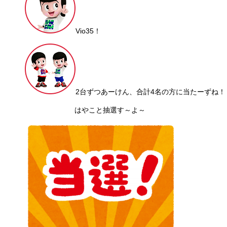
Vio35！
2台ずつあーけん、合計4名の方に当たーずね！
はやこと抽選す～よ～