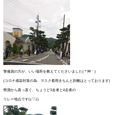
警備員の方が、いい場所を教えてくださいました( *´艸｀)
(コロナ感染対策の為、マスク着用きちんと距離はとっております)
勢溜から真っ直ぐ、ちょうど3走者と4走者の
リレー地点です(≧▽≦)