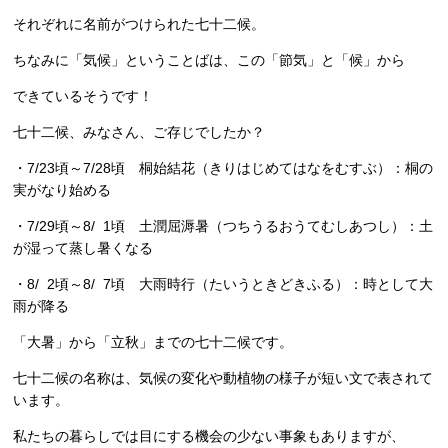
それぞれに名前がつけられた七十二候。
ちなみに「気候」ということばは、この「節気」と「候」から
できているそうです！
七十二候、みなさん、ご存じでしたか？
・7/23頃～7/28頃 桐始結花
（きりはじめてはなをむすぶ）：桐の
実がなり始める
・7/29頃～8/ 1頃 土潤屈溽暑
（つちうるおうてむしあつし）：土
が湿って蒸し暑くなる
・8/ 2頃～8/ 7頃 大雨時行
（たいうときどきふる）：時として大
雨が降る
「大暑」から「立秋」までの七十二候です。
七十二候の名称は、気候の変化や動植物の様子が短い文で表されて
います。
私たちの暮らしでは目にする機会の少ない事象もありますが、