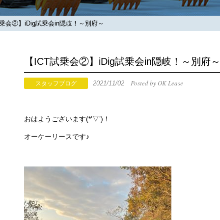
乗会②】iDig試乗会in隠岐！～別府～
【ICT試乗会②】iDig試乗会in隠岐！～別府
Posted by OK Lease
2021/11/02
スタッフブログ
おはようございます(*’▽’)！
オーケーリースです♪