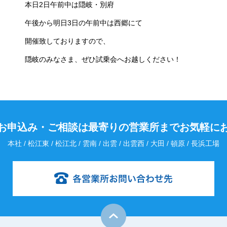
本日2日午前中は隠岐・別府
午後から明日3日の午前中は西郷にて
開催致しておりますので、
隠岐のみなさま、ぜひ試乗会へお越しください！
お申込み・
ご相談は最寄りの営業所までお気軽に
本社 / 松江東 / 松江北 / 雲南 / 出雲 / 出雲西 / 大田 / 頓原 / 長浜工場