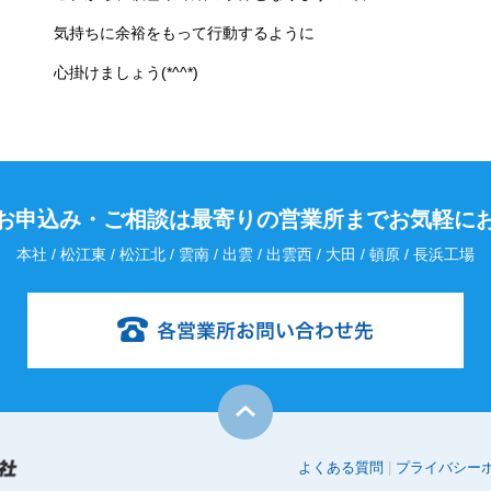
気持ちに余裕をもって行動するように
心掛けましょう(*^^*)
お申込み・
ご相談は最寄りの営業所までお気軽に
本社 / 松江東 / 松江北 / 雲南 / 出雲 / 出雲西 / 大田 / 頓原 / 長浜工場
よくある質問
プライバシー