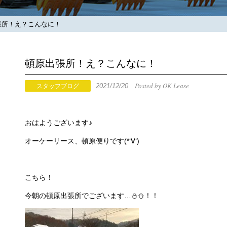
所！え？こんなに！
頓原出張所！え？こんなに！
Posted by OK Lease
2021/12/20
スタッフブログ
おはようございます♪
オーケーリース、頓原便りです(*‘∀‘)
こちら！
今朝の頓原出張所でございます…⛄⛄！！