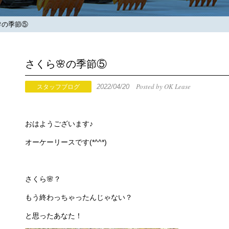
の季節⑤
さくら🌸の季節⑤
Posted by OK Lease
2022/04/20
スタッフブログ
おはようございます♪
オーケーリースです(*^^*)
さくら🌸？
もう終わっちゃったんじゃない？
と思ったあなた！