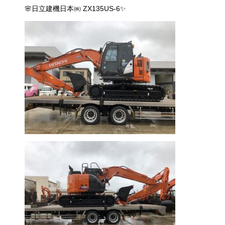
🌸日立建機日本㈱ ZX135US-6✨