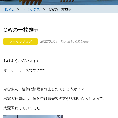
HOME
>
トピックス
> GWの一枚📷✨
GWの一枚📷✨
Posted by OK Lease
2022/05/09
スタッフブログ
おはようございます♪
オーケーリースです(*^^*)
みなさん、連休は満喫されましたでしょうか？？
出雲大社周辺も、連休中は観光客の方が大勢いらっしゃって、
大変賑わっていました！