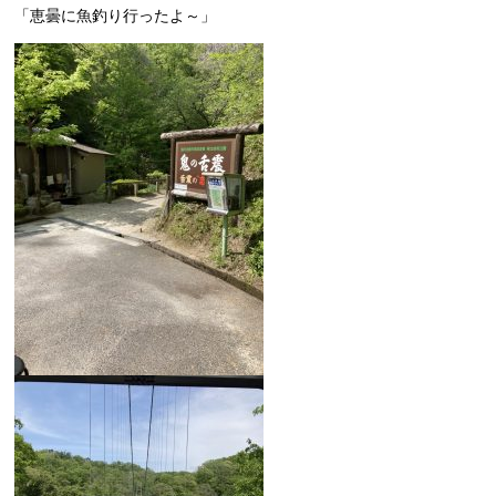
「恵曇に魚釣り行ったよ～」