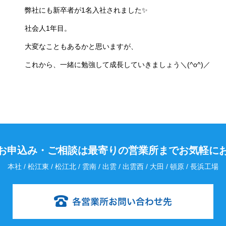
弊社にも新卒者が1名入社されました✨
社会人1年目。
大変なこともあるかと思いますが、
これから、一緒に勉強して成長していきましょう＼(^o^)／
お申込み・
ご相談は最寄りの営業所までお気軽に
本社 / 松江東 / 松江北 / 雲南 / 出雲 / 出雲西 / 大田 / 頓原 / 長浜工場