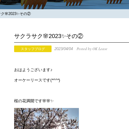
🌸2023✨その②
サクラサク🌸2023✨その②
Posted by OK Lease
2023/04/04
スタッフブログ
おはようございます♪
オーケーリースです(*^^*)
桜の花満開です🌸🌸✨