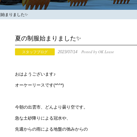
始まりました✨
夏の制服始まりました✨
Posted by OK Lease
2023/07/14
スタッフブログ
おはようございます♪
オーケーリースです(*^^*)
今朝の出雲市、どんより曇り空です。
急な土砂降りによる冠水や、
先週からの雨による地盤の弛みからの