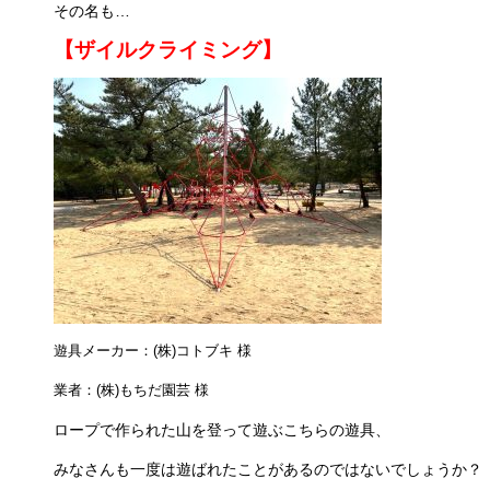
その名も…
【ザイルクライミング】
遊具メーカー：
(
株
)
コトブキ 様
業者：
(
株
)
もちだ園芸 様
ロープで作られた山を登って遊ぶこちらの遊具、
みなさんも一度は遊ばれたことがあるのではないでしょうか？