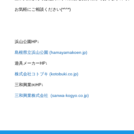
お気軽にご相談ください(*^^*)
浜山公園
HP
↓
島根県立浜山公園 (hamayamakoen.jp)
遊具メーカー
HP
↓
株式会社コトブキ (kotobuki.co.jp)
三和興業㈱HP↓
三和興業株式会社 (sanwa-kogyo.co.jp)