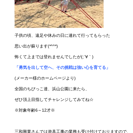
子供の頃、遠足や休みの日に連れて行ってもらった
思い出が蘇ります(*^^*)
怖くて上までは登れませんでしたが(;´∀｀)
「勇気を出して空へ、その挑戦は強い心を育てる」
(メーカー様のホームページより)
全国のちびっこ達、浜山公園に来たら、
ぜひ頂上目指してチャレンジしてみてね☆
※対象年齢
6
～
12
才※
三和興業さんでは遊具工事の業務も受け付けておりますので、