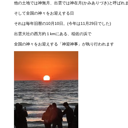
他の土地では神無月、出雲では神在月(かみありづき)と呼ばれ
そして全国の神々をお迎えする日
それは毎年旧暦の10月10日。(今年は11月29日でした)
出雲大社の西方約１kmにある、稲佐の浜で
全国の神々をお迎えする「神迎神事」が執り行われます