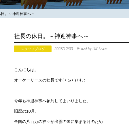
日。～神迎神事へ～
社長の休日。～神迎神事へ～
Posted by OK Lease
2025/12/03
スタッフブログ
こんにちは。
オーケーリースの社長です( •̀ ω •́ )✧ｷﾘｯ
今年も神迎神事へ参列してまいりました。
旧暦の10月。
全国の八百万の神々が出雲の国に集まる月のため、