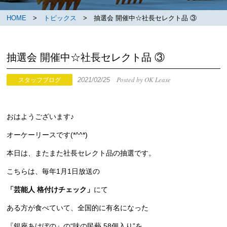
HOME
>
トピックス
> 抽選会 開催中☆社長セレクト品 ③
抽選会 開催中☆社長セレクト品 ③
Posted by OK Lease
2021/02/25
スタッフブログ
おはようございます♪
オーケーリースです(*^^*)
本日は、またまた社長セレクト品の抽選です。
こちらは、毎年1月1日放送の
「芸能人 格付けチェック」
にて
ある方が食べていて、全国的に有名になった
『銀座あけぼの』の“味の民藝 58個入り”を