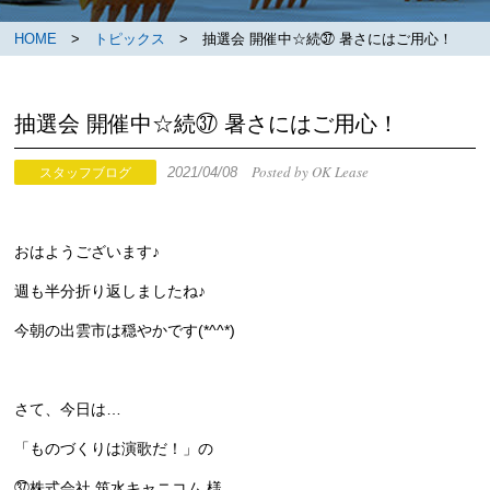
HOME
>
トピックス
> 抽選会 開催中☆続㊲ 暑さにはご用心！
抽選会 開催中☆続㊲ 暑さにはご用心！
Posted by OK Lease
2021/04/08
スタッフブログ
おはようございます♪
週も半分折り返しましたね♪
今朝の出雲市は穏やかです(*^^*)
さて、今日は…
「ものづくりは演歌だ！」の
㊲株式会社 筑水キャニコム 様