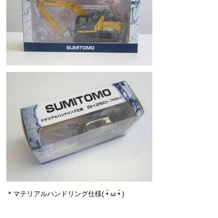
＊マテリアルハンドリング仕様( •̀ ω •́ )