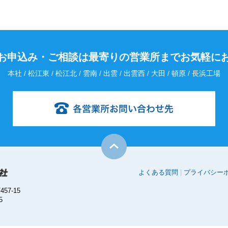
お申込み・
ご相談は最寄りの営業所までお気軽に
本社 / 松江東 / 松江北 / 雲南 / 出雲 / 出雲西 / 大田 / 頓原 / 長浜工場
よくある質問
プライバシー
57-15
5