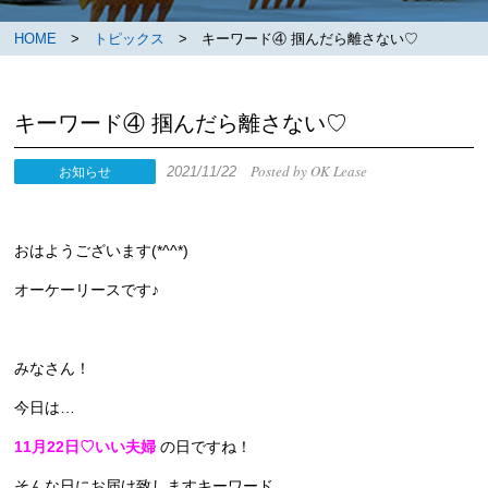
HOME
>
トピックス
> キーワード④ 掴んだら離さない♡
キーワード④ 掴んだら離さない♡
Posted by OK Lease
2021/11/22
お知らせ
おはようございます(*^^*)
オーケーリースです♪
みなさん！
今日は…
11月22日♡いい夫婦
の日ですね！
そんな日にお届け致しますキーワード。