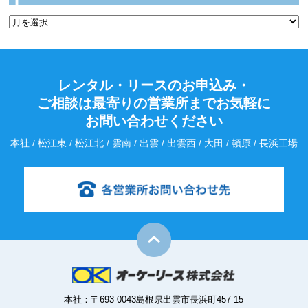
レンタル・リースのお申込み・
ご相談は最寄りの営業所までお気軽に
お問い合わせください
本社 / 松江東 / 松江北 / 雲南 / 出雲 / 出雲西 / 大田 / 頓原 / 長浜工場
本社：〒693-0043島根県出雲市長浜町457-15