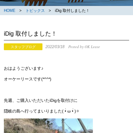
HOME
>
トピックス
> iDig 取付しました！
iDig 取付しました！
Posted by OK Lease
2022/03/18
スタッフブログ
おはようございます♪
オーケーリースです(*^^*)
先週、ご購入いただいたiDigを取付けに
隠岐の島へ行ってまいりました( •̀ ω •́ )✧