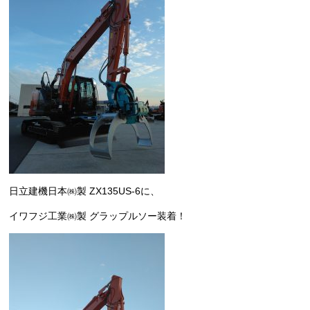
日立建機日本㈱製 ZX135US-6に、
イワフジ工業㈱製 グラップルソー装着！