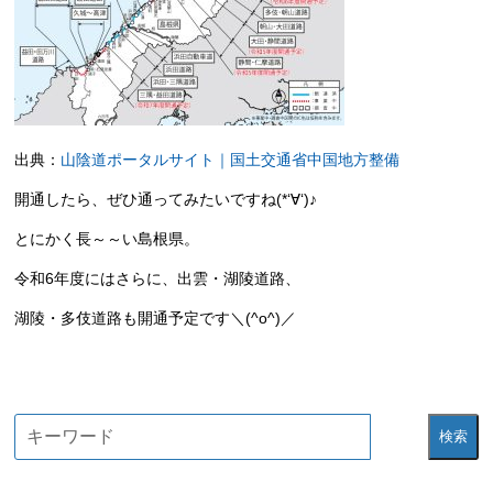
出典：
山陰道ポータルサイト｜国土交通省中国地方整備
開通したら、ぜひ通ってみたいですね(*‘∀‘)♪
とにかく長～～い島根県。
令和6年度にはさらに、出雲・湖陵道路、
湖陵・多伎道路も開通予定です＼(^o^)／
検索