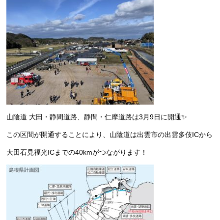
山陰道 大田・静間道路、静間・仁摩道路は3月9日に開通✨
この区間が開通することにより、山陰道は出雲市の出雲多伎ICから
大田石見福光ICまでの40kmがつながります！