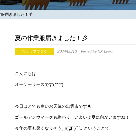
服届きました！彡
夏の作業服届きました！彡
Posted by OK Lease
2024/05/10
スタッフブログ
こんにちは。
オーケーリースです(*^^*)
今日はとても良いお天気の出雲市です☀
ゴールデンウィークも終わり、いよいよ夏に向かいますね！
今年の夏も暑くなりそう ̨ ̨ ι(´Д`ι)՞՞…ということで