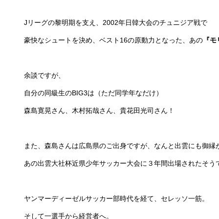
Jリーグの黎明期を支え、2002年日韓大会のチュニジア戦で
豪快なシュートを決め、ベスト16の原動力となった、あの
『モ
余談ですが、
自分の同級生のBIG3は（ただ同学年なだけ）
森島寛晃さん、木村拓哉さん、貴花田光司さん！
また、森島さんは広島県のご出身ですが、なんと出雲にも御縁
あの出雲大社杯近県少年サッカー大会に３年間出場されたそうですよ
ヤンマーディーゼルサッカー部時代を経て、セレッソ一筋。
そして一選手から経営者へ。