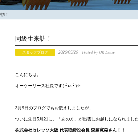
来訪！
同級生来訪！
Posted by OK Lease
2026/05/26
スタッフブログ
こんにちは。
オーケーリース社長です( •̀ ω •́ )✧
3月9日のブログでもお伝えしましたが、
ついに先日5月21に、「あの方」が出雲にお越しになられまし
株式会社セレッソ大阪 代表取締役会長 森島寛晃さん！！