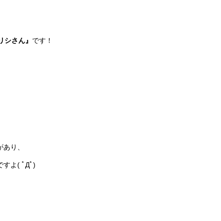
リシさん』
です！
があり、
( ﾟДﾟ)