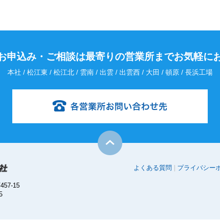
お申込み・
ご相談は最寄りの営業所までお気軽に
本社 / 松江東 / 松江北 / 雲南 / 出雲 / 出雲西 / 大田 / 頓原 / 長浜工場
よくある質問
プライバシー
57-15
5