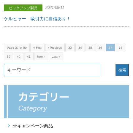
2021/08/11
ピックアップ製品
ケルヒャー 吸引力に自信あり！
Page 37 of 50
« First
‹ Previous
33
34
35
36
37
38
39
40
41
Next ›
Last »
検索
☆キャンペーン商品