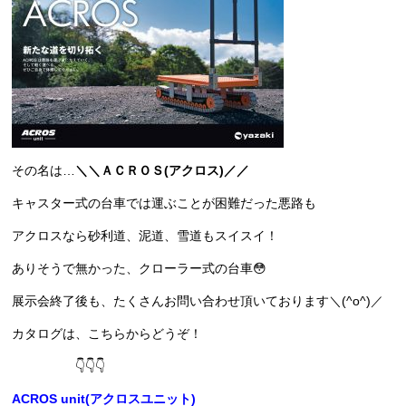
その名は…
＼＼
ＡＣＲＯＳ(アクロス)／／
キャスター式の台車では運ぶことが困難だった悪路も
アクロスなら砂利道、泥道、雪道もスイスイ！
ありそうで無かった、クローラー式の台車😳
展示会終了後も、たくさんお問い合わせ頂いております＼(^o^)／
カタログは、こちらからどうぞ！
👇👇👇
ACROS unit(アクロスユニット)